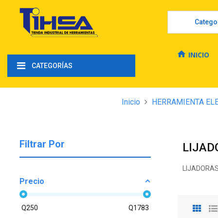
Catego
home
INICIO
CATEGORÍAS
Inicio
HERRAMIENTA EL
Filtrar Por
LIJAD
LIJADORA
Precio
Q
250
Q
1783