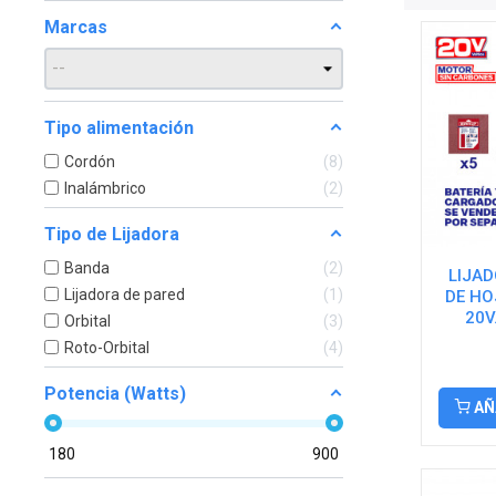
Marcas
Tipo alimentación
Cordón
8
Inalámbrico
2
Tipo de Lijadora
Banda
2
LIJAD
Lijadora de pared
1
DE HO
20V
Orbital
3
Roto-Orbital
4
Potencia (Watts)
AÑ
180
900