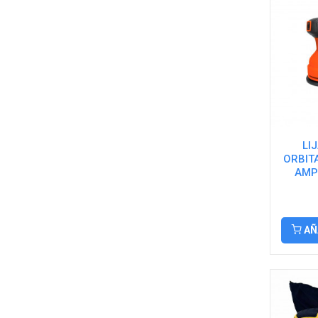
LI
ORBITA
AMPE
AÑ