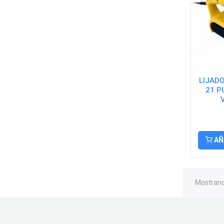
LIJADO
21 P
AÑ
Mostrando