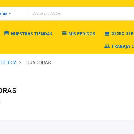
rías
store
reorder
DESEO SE
view_list
NUESTRAS TIENDAS
MIS PEDIDOS
group
TRABAJA 
ECTRICA
LIJADORAS
ORAS
S