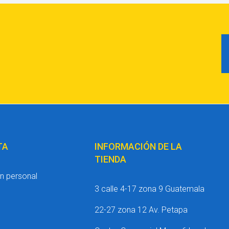
TA
INFORMACIÓN DE LA
TIENDA
n personal
3 calle 4-17 zona 9 Guatemala
22-27 zona 12 Av. Petapa