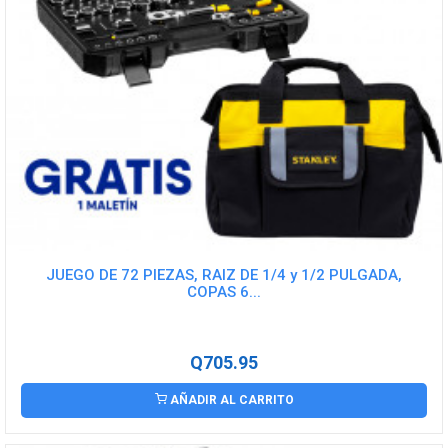
JUEGO DE 72 PIEZAS, RAIZ DE 1/4 y 1/2 PULGADA,
COPAS 6...
Q705.95
AÑADIR AL CARRITO