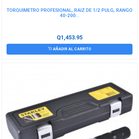
TORQUIMETRO PROFESIONAL, RAIZ DE 1/2 PULG, RANGO
40-200...
Q1,453.95
AÑADIR AL CARRITO